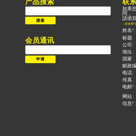
产品搜索
联
如果
搜
問，
索：
請填
搜索
– 所有帶
姓名*:
标题:
会员通讯
公司 :
地址 :
国家 :
邮政编
电话 :
传真 :
电邮* :
网站 :
信息* :