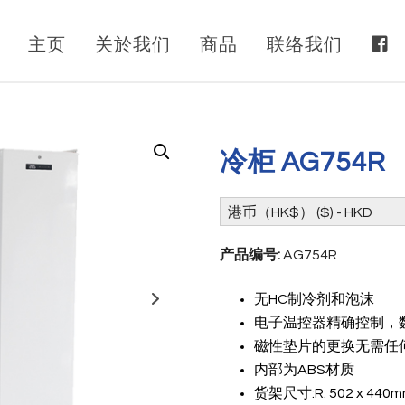
主页
关於我们
商品
联络我们
冷柜 AG754R
港币（HK$） ($) - HKD
产品编号:
AG754R
无HC制冷剂和泡沫
电子温控器精确控制，数
磁性垫片的更换无需任
内部为ABS材质
货架尺寸:R: 502 x 440mm