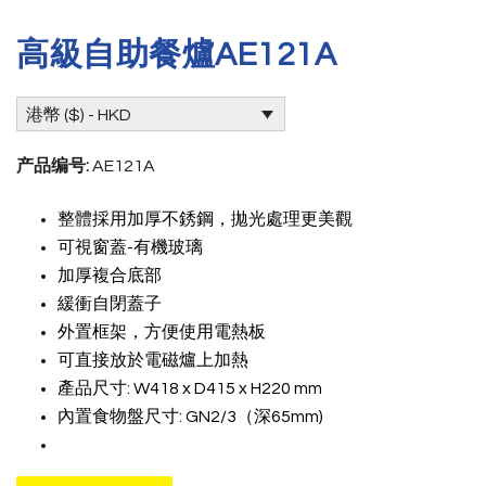
高級自助餐爐AE121A
港幣 ($) - HKD
产品编号:
AE121A
整體採用加厚不銹鋼，拋光處理更美觀
可視窗蓋-有機玻璃
加厚複合底部
緩衝自閉蓋子
外置框架，方便使用電熱板
可直接放於電磁爐上加熱
產品尺寸: W418 x D415 x H220 mm
內置食物盤尺寸: GN2/3（深65mm)