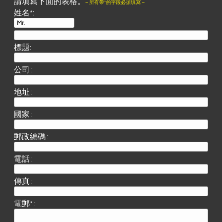
請填寫下面的表格。
– 所有帶*的字段必須填寫 –
姓名*:
標題:
公司 :
地址 :
國家 :
郵政編碼 :
電話 :
傳真 :
電郵* :