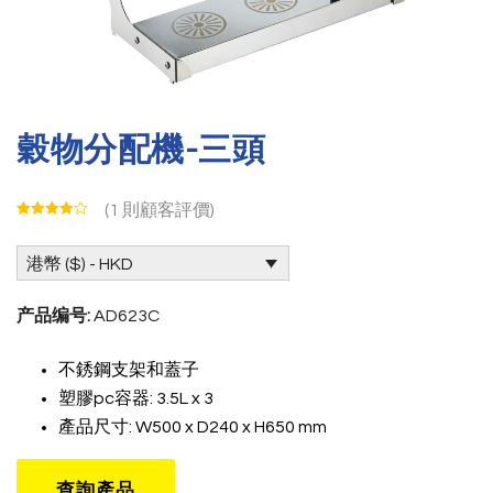
穀物分配機-三頭
(
1
則顧客評價)
港幣 ($) - HKD
产品编号:
AD623C
不銹鋼支架和蓋子
塑膠pc容器: 3.5L x 3
產品尺寸: W500 x D240 x H650 mm